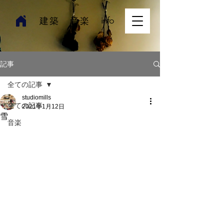
​建築
音楽
info
記事
全ての記事
studiomills
全ての記事
2021年1月12日
雪
音楽